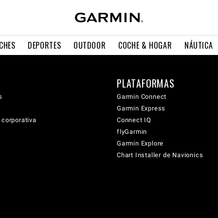
CHES
DEPORTES
OUTDOOR
COCHE & HOGAR
NÁUTICA
PLATAFORMAS
s
Garmin Connect
Garmin Express
 corporativa
Connect IQ
flyGarmin
Garmin Explore
Chart Installer de Navionics