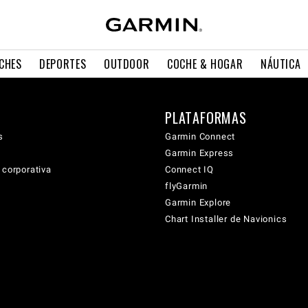
CHES
DEPORTES
OUTDOOR
COCHE & HOGAR
NÁUTICA
PLATAFORMAS
s
Garmin Connect
Garmin Express
 corporativa
Connect IQ
flyGarmin
Garmin Explore
Chart Installer de Navionics