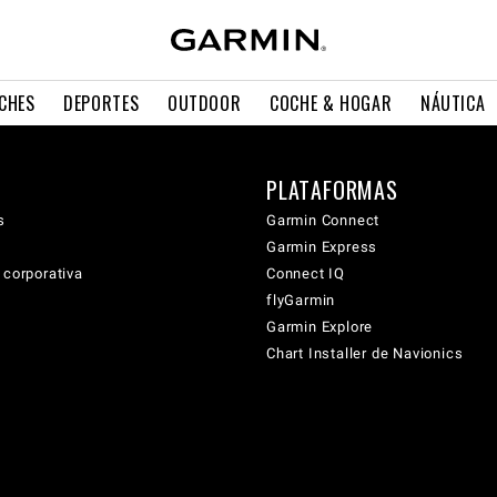
CHES
DEPORTES
OUTDOOR
COCHE & HOGAR
NÁUTICA
PLATAFORMAS
s
Garmin Connect
Garmin Express
 corporativa
Connect IQ
flyGarmin
Garmin Explore
Chart Installer de Navionics