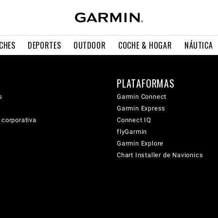
CHES
DEPORTES
OUTDOOR
COCHE & HOGAR
NÁUTICA
PLATAFORMAS
s
Garmin Connect
Garmin Express
 corporativa
Connect IQ
flyGarmin
Garmin Explore
Chart Installer de Navionics