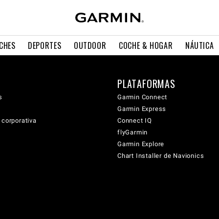
CHES
DEPORTES
OUTDOOR
COCHE & HOGAR
NÁUTICA
PLATAFORMAS
s
Garmin Connect
Garmin Express
 corporativa
Connect IQ
flyGarmin
Garmin Explore
Chart Installer de Navionics