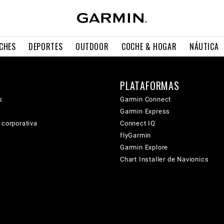
CHES
DEPORTES
OUTDOOR
COCHE & HOGAR
NÁUTICA
PLATAFORMAS
s
Garmin Connect
Garmin Express
 corporativa
Connect IQ
flyGarmin
Garmin Explore
Chart Installer de Navionics