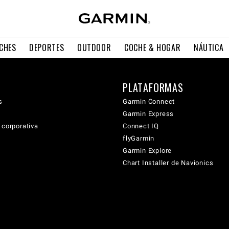
CHES
DEPORTES
OUTDOOR
COCHE & HOGAR
NÁUTICA
PLATAFORMAS
s
Garmin Connect
Garmin Express
 corporativa
Connect IQ
flyGarmin
Garmin Explore
Chart Installer de Navionics