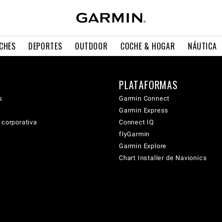
CHES
DEPORTES
OUTDOOR
COCHE & HOGAR
NÁUTICA
PLATAFORMAS
s
Garmin Connect
Garmin Express
 corporativa
Connect IQ
flyGarmin
Garmin Explore
Chart Installer de Navionics