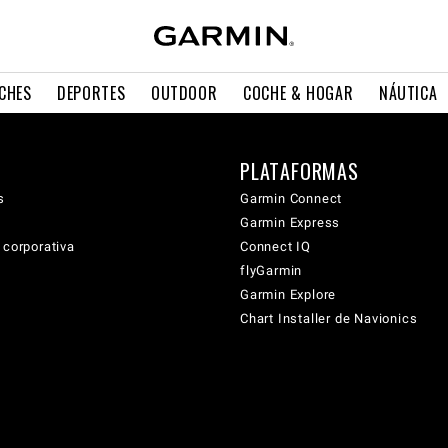
CHES
DEPORTES
OUTDOOR
COCHE & HOGAR
NÁUTICA
PLATAFORMAS
s
Garmin Connect
Garmin Express
 corporativa
Connect IQ
flyGarmin
Garmin Explore
Chart Installer de Navionics