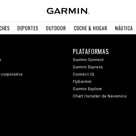
CHES
DEPORTES
OUTDOOR
COCHE & HOGAR
NÁUTICA
PLATAFORMAS
s
Garmin Connect
Garmin Express
 corporativa
Connect IQ
flyGarmin
Garmin Explore
Chart Installer de Navionics