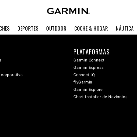
CHES
DEPORTES
OUTDOOR
COCHE & HOGAR
NÁUTICA
PLATAFORMAS
s
Garmin Connect
Garmin Express
 corporativa
Connect IQ
flyGarmin
Garmin Explore
Chart Installer de Navionics