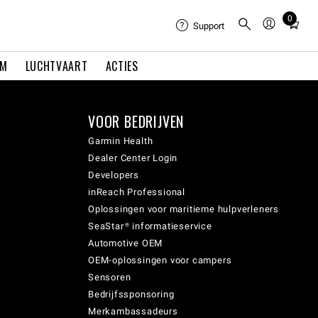
0
Total
Support
items
in
EM
LUCHTVAART
ACTIES
cart:
0
VOOR BEDRIJVEN
Garmin Health
Dealer Center Login
Developers
inReach Professional
Oplossingen voor maritieme hulpverleners
SeaStar® informatieservice
Automotive OEM
OEM-oplossingen voor campers
Sensoren
Bedrijfssponsoring
Merkambassadeurs