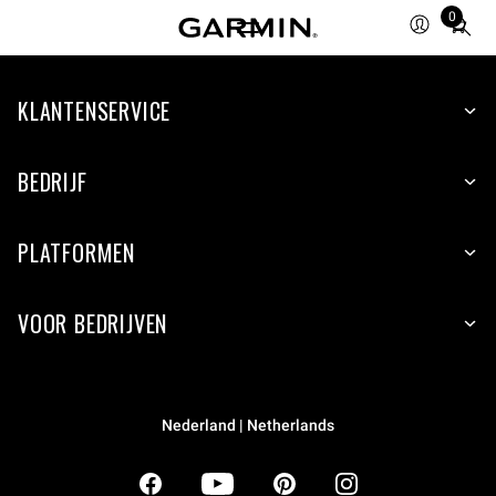
0
Total
items
in
KLANTENSERVICE
cart:
0
BEDRIJF
PLATFORMEN
VOOR BEDRIJVEN
Nederland | Netherlands