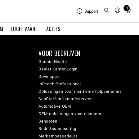
0
Total
Support
items
in
EM
LUCHTVAART
ACTIES
cart:
0
VOOR BEDRIJVEN
Garmin Health
Dealer Center Login
Developers
inReach Professional
Oplossingen voor maritieme hulpverleners
SeaStar® informatieservice
Automotive OEM
OEM-oplossingen voor campers
Sensoren
Bedrijfssponsoring
Merkambassadeurs