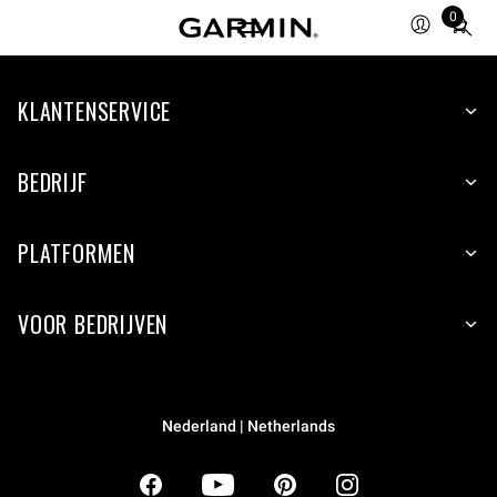
0
Total
items
in
KLANTENSERVICE
cart:
0
BEDRIJF
PLATFORMEN
VOOR BEDRIJVEN
Nederland | Netherlands