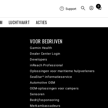
0
Total
Support
items
in
EM
LUCHTVAART
ACTIES
cart:
0
VOOR BEDRIJVEN
Garmin Health
Dealer Center Login
Developers
inReach Professional
Oplossingen voor maritieme hulpverleners
SeaStar® informatieservice
Automotive OEM
OEM-oplossingen voor campers
Sensoren
Bedrijfssponsoring
Merkambassadeurs