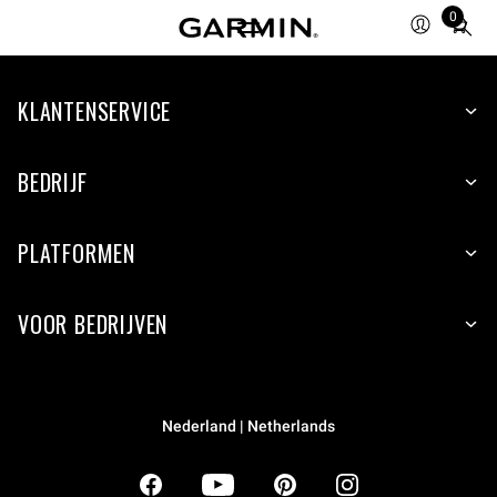
0
Total
items
in
KLANTENSERVICE
cart:
0
BEDRIJF
PLATFORMEN
VOOR BEDRIJVEN
Nederland | Netherlands