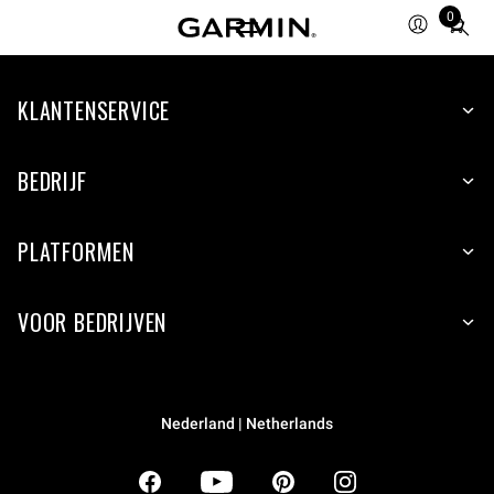
0
Total
items
in
KLANTENSERVICE
cart:
0
BEDRIJF
PLATFORMEN
VOOR BEDRIJVEN
Nederland | Netherlands