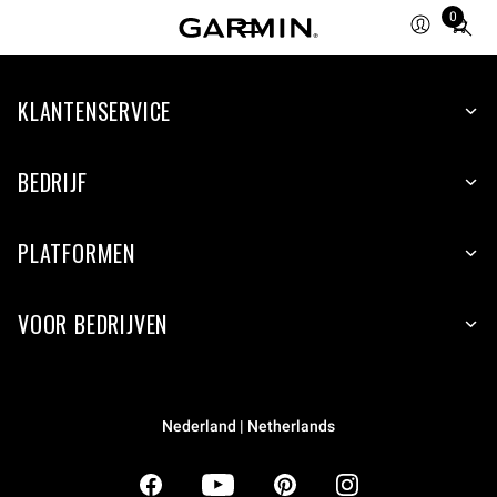
0
Total
items
in
KLANTENSERVICE
cart:
0
BEDRIJF
PLATFORMEN
VOOR BEDRIJVEN
Nederland | Netherlands