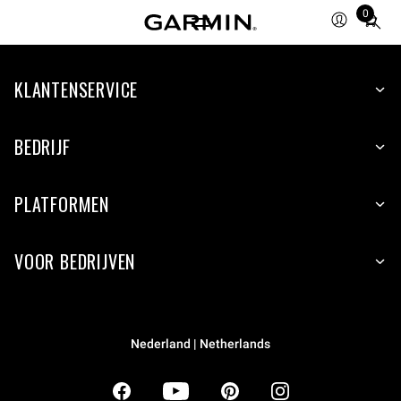
0
Total
items
in
KLANTENSERVICE
cart:
0
BEDRIJF
PLATFORMEN
VOOR BEDRIJVEN
Nederland | Netherlands