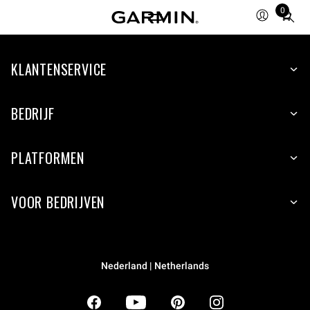
0
Total
items
in
KLANTENSERVICE
cart:
0
BEDRIJF
PLATFORMEN
VOOR BEDRIJVEN
Nederland | Netherlands