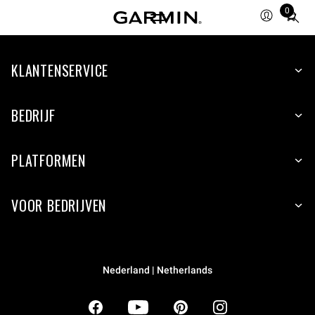
0
Total
items
in
KLANTENSERVICE
cart:
0
BEDRIJF
PLATFORMEN
VOOR BEDRIJVEN
Nederland | Netherlands