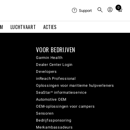
0
Total
Support
items
in
EM
LUCHTVAART
ACTIES
cart:
0
VOOR BEDRIJVEN
Garmin Health
Dealer Center Login
Developers
inReach Professional
Oplossingen voor maritieme hulpverleners
SeaStar® informatieservice
Automotive OEM
OEM-oplossingen voor campers
Sensoren
Bedrijfssponsoring
Merkambassadeurs