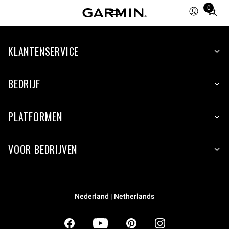
0
Total
items
in
KLANTENSERVICE
cart:
0
BEDRIJF
PLATFORMEN
VOOR BEDRIJVEN
Nederland | Netherlands