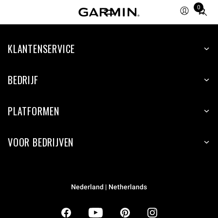
0
Total
items
in
KLANTENSERVICE
cart:
0
BEDRIJF
PLATFORMEN
VOOR BEDRIJVEN
Nederland | Netherlands