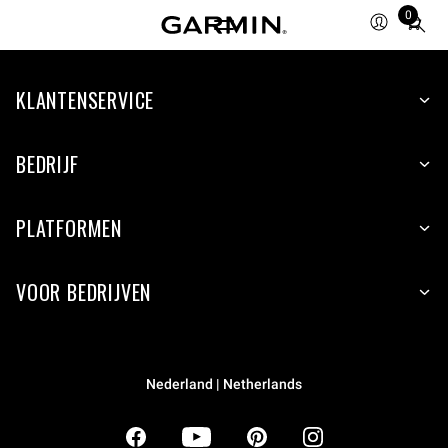
0
Total
items
in
KLANTENSERVICE
cart:
0
BEDRIJF
PLATFORMEN
VOOR BEDRIJVEN
Nederland | Netherlands