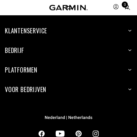
0
Total
items
in
KLANTENSERVICE
cart:
0
BEDRIJF
PLATFORMEN
VOOR BEDRIJVEN
Nederland | Netherlands