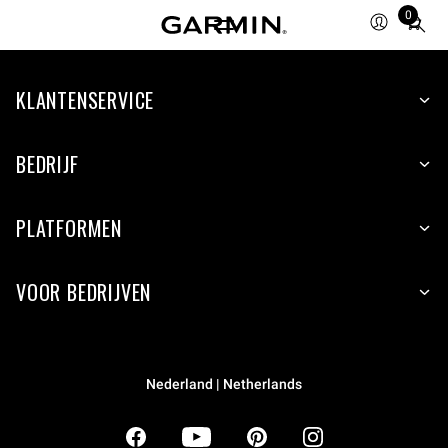
0
Total
items
in
KLANTENSERVICE
cart:
0
BEDRIJF
PLATFORMEN
VOOR BEDRIJVEN
Nederland | Netherlands