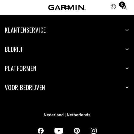
0
Total
items
in
KLANTENSERVICE
cart:
0
BEDRIJF
PLATFORMEN
VOOR BEDRIJVEN
Nederland | Netherlands