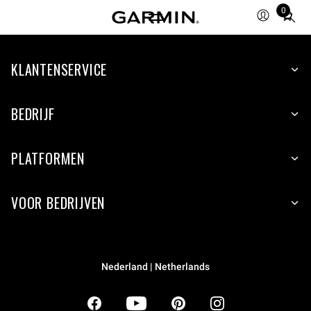
0
Total
items
in
KLANTENSERVICE
cart:
0
BEDRIJF
PLATFORMEN
VOOR BEDRIJVEN
Nederland | Netherlands