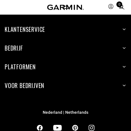
0
Total
items
in
KLANTENSERVICE
cart:
0
BEDRIJF
PLATFORMEN
VOOR BEDRIJVEN
Nederland | Netherlands