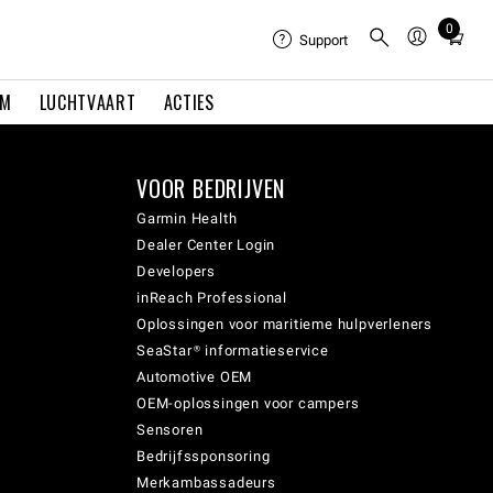
0
Total
Support
items
in
EM
LUCHTVAART
ACTIES
cart:
0
VOOR BEDRIJVEN
Garmin Health
Dealer Center Login
Developers
inReach Professional
Oplossingen voor maritieme hulpverleners
SeaStar® informatieservice
Automotive OEM
OEM-oplossingen voor campers
Sensoren
Bedrijfssponsoring
Merkambassadeurs