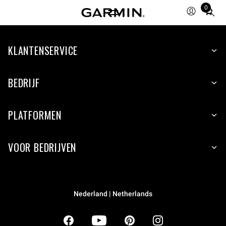
0
Total
items
in
KLANTENSERVICE
cart:
0
BEDRIJF
PLATFORMEN
VOOR BEDRIJVEN
Nederland | Netherlands