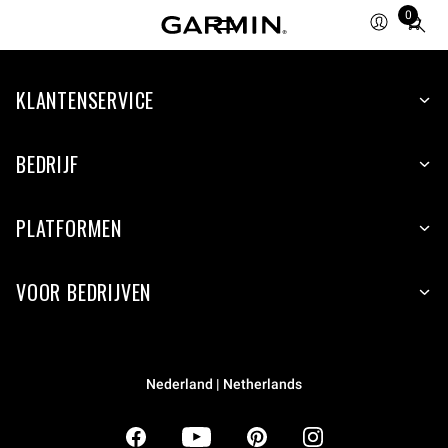
0
Total
items
in
KLANTENSERVICE
cart:
0
BEDRIJF
PLATFORMEN
VOOR BEDRIJVEN
Nederland | Netherlands