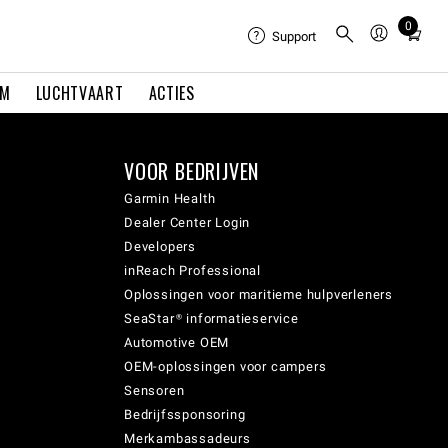
0
Total
Support
items
in
EM
LUCHTVAART
ACTIES
cart:
0
VOOR BEDRIJVEN
Garmin Health
Dealer Center Login
Developers
inReach Professional
Oplossingen voor maritieme hulpverleners
SeaStar® informatieservice
Automotive OEM
OEM-oplossingen voor campers
Sensoren
Bedrijfssponsoring
Merkambassadeurs