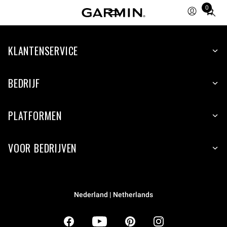
0
Total
items
in
KLANTENSERVICE
cart:
0
BEDRIJF
PLATFORMEN
VOOR BEDRIJVEN
Nederland | Netherlands