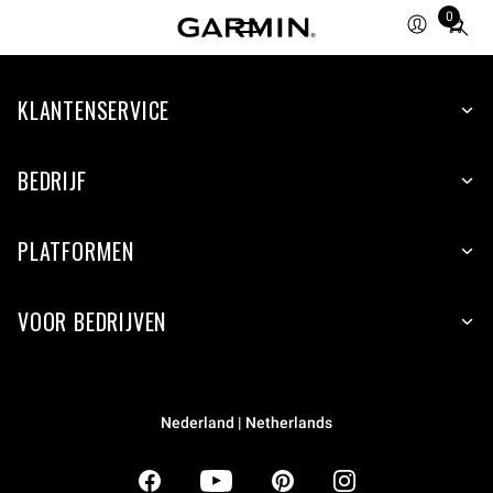
0
Total
items
in
KLANTENSERVICE
cart:
0
BEDRIJF
PLATFORMEN
VOOR BEDRIJVEN
Nederland | Netherlands