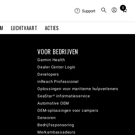
0
Total
Support
items
in
EM
LUCHTVAART
ACTIES
cart:
0
VOOR BEDRIJVEN
Garmin Health
Dealer Center Login
Developers
inReach Professional
Oplossingen voor maritieme hulpverleners
SeaStar® informatieservice
Automotive OEM
OEM-oplossingen voor campers
Sensoren
Bedrijfssponsoring
Merkambassadeurs