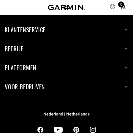
0
Total
items
in
KLANTENSERVICE
cart:
0
BEDRIJF
PLATFORMEN
VOOR BEDRIJVEN
Nederland | Netherlands