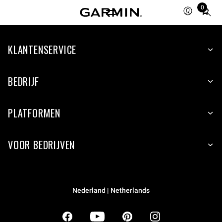
0
Total
items
in
KLANTENSERVICE
cart:
0
BEDRIJF
PLATFORMEN
VOOR BEDRIJVEN
Nederland | Netherlands