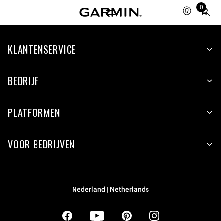
0
Total
items
in
KLANTENSERVICE
cart:
0
BEDRIJF
PLATFORMEN
VOOR BEDRIJVEN
Nederland | Netherlands