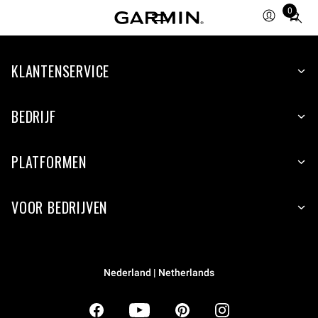
0
Total
items
in
KLANTENSERVICE
cart:
0
BEDRIJF
PLATFORMEN
VOOR BEDRIJVEN
Nederland | Netherlands