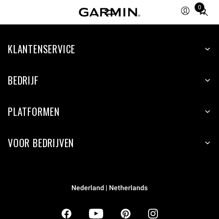
0
Total
items
in
KLANTENSERVICE
cart:
0
BEDRIJF
PLATFORMEN
VOOR BEDRIJVEN
Nederland | Netherlands