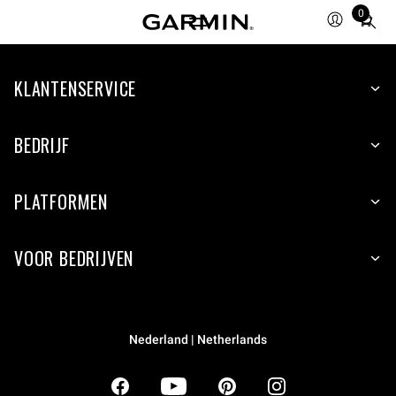
0
Total
items
in
KLANTENSERVICE
cart:
0
BEDRIJF
PLATFORMEN
VOOR BEDRIJVEN
Nederland | Netherlands