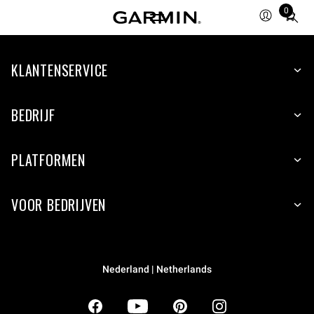
0
Total
items
in
KLANTENSERVICE
cart:
0
BEDRIJF
PLATFORMEN
VOOR BEDRIJVEN
Nederland | Netherlands