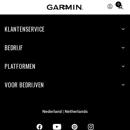
0
Total
items
in
KLANTENSERVICE
cart:
0
BEDRIJF
PLATFORMEN
VOOR BEDRIJVEN
Nederland | Netherlands