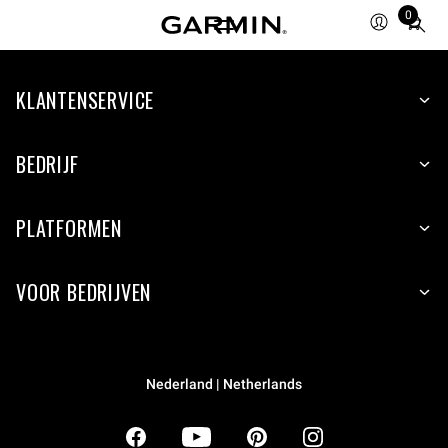
0
Total
items
in
KLANTENSERVICE
cart:
0
BEDRIJF
PLATFORMEN
VOOR BEDRIJVEN
Nederland | Netherlands