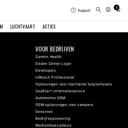
0
Total
Support
items
in
EM
LUCHTVAART
ACTIES
cart:
0
VOOR BEDRIJVEN
Garmin Health
Dealer Center Login
Developers
inReach Professional
Oplossingen voor maritieme hulpverleners
SeaStar® informatieservice
Automotive OEM
OEM-oplossingen voor campers
Sensoren
Bedrijfssponsoring
Merkambassadeurs