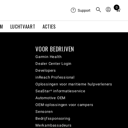
0
Total
Support
items
in
EM
LUCHTVAART
ACTIES
cart:
0
VOOR BEDRIJVEN
Garmin Health
Dealer Center Login
Developers
inReach Professional
Oplossingen voor maritieme hulpverleners
SeaStar® informatieservice
Automotive OEM
OEM-oplossingen voor campers
Sensoren
Bedrijfssponsoring
Merkambassadeurs