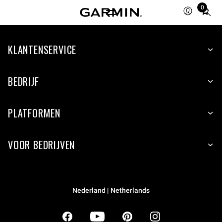
0
Total
items
in
KLANTENSERVICE
cart:
0
BEDRIJF
PLATFORMEN
VOOR BEDRIJVEN
Nederland | Netherlands